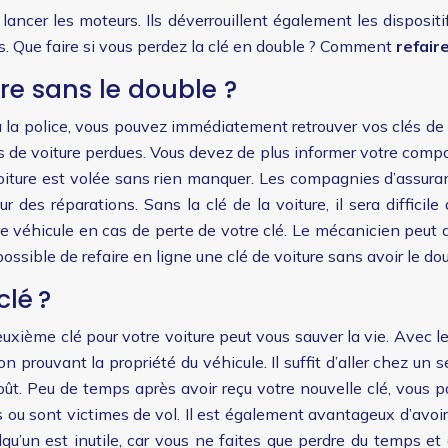
 lancer les moteurs. Ils déverrouillent également les disposi
es. Que faire si vous perdez la clé en double ? Comment
refair
e sans le double ?
 la police, vous pouvez immédiatement retrouver vos clés de vo
és de voiture perdues. Vous devez de plus informer votre comp
e voiture est volée sans rien manquer. Les compagnies d’assu
des réparations. Sans la clé de la voiture, il sera difficile d
e véhicule en cas de perte de votre clé. Le mécanicien peut alo
i possible de refaire en ligne une clé de voiture sans avoir le d
clé ?
uxième clé pour votre voiture peut vous sauver la vie. Avec l
prouvant la propriété du véhicule. Il suffit d’aller chez un ser
t. Peu de temps après avoir reçu votre nouvelle clé, vous po
ou sont victimes de vol. Il est également avantageux d’avoir 
elqu’un est inutile, car vous ne faites que perdre du temps e