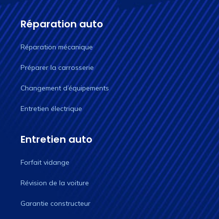
Réparation auto
Réparation mécanique
Préparer la carrosserie
Changement d’équipements
Entretien électrique
Entretien auto
Forfait vidange
Révision de la voiture
Garantie constructeur